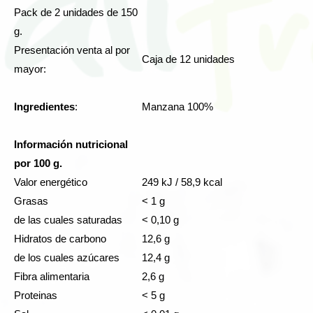
Pack de 2 unidades de 150
g.
Presentación venta al por
Caja de 12 unidades
mayor:
Ingredientes
:
Manzana 100%
Información nutricional
por 100 g.
Valor energético
249 kJ / 58,9 kcal
Grasas
< 1 g
de las cuales saturadas
< 0,10 g
Hidratos de carbono
12,6 g
de los cuales azúcares
12,4 g
Fibra alimentaria
2,6 g
Proteinas
< 5 g